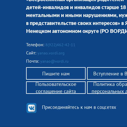
детей-инвалидов и инвалидов старше 18 
ментальными и иными нарушениями, н
в представительстве своих интересов» в
Ненецком автономном округе
(РО ВОРД
Телефон:
8(922)462-42-11
Сайт:
yanao.vordi.org
Почта:
yanao@vordi.ru
Пишите нам
Вступление в
Пользовательское
Политика обр
соглашение сайта
персональных 
Присоединяйтесь к нам в соцсетях