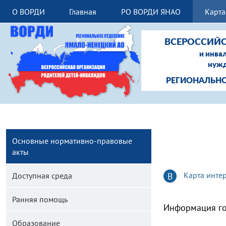
О ВОРДИ
Главная
РО ВОРДИ ЯНАО
Карта
ВСЕРОССИЙС
и инва
нужд
РЕГИОНАЛЬНО
Основные нормативно-правовые
акты
Карта инте
В
Доступная среда
Ранняя помощь
Информация го
Образование